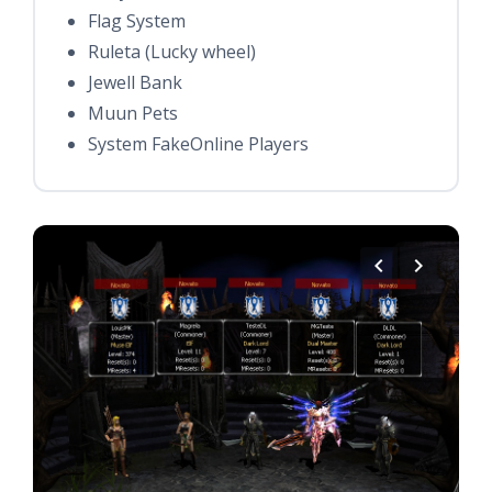
Flag System
Ruleta (Lucky wheel)
Jewell Bank
Muun Pets
System FakeOnline Players
chevron_left
chevron_right