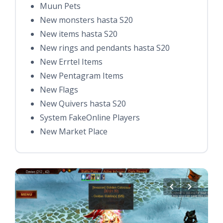
Muun Pets
New monsters hasta S20
New items hasta S20
New rings and pendants hasta S20
New Errtel Items
New Pentagram Items
New Flags
New Quivers hasta S20
System FakeOnline Players
New Market Place
chevron_left
chevron_right